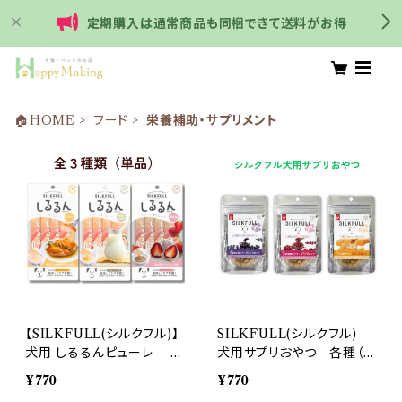
定期購入は通常商品も同梱できて送料がお得
🏠HOME
フード
栄養補助・サプリメント
【SILKFULL(シルクフル)】
SILKFULL(シルクフル)
犬用 しるるんピューレ 各
犬用サプリおやつ 各種（単
種（単品売り） 腎臓ケア
品売り） 腎臓ケア 腎臓
¥770
¥770
腎臓病 デトックス
病 デトックス