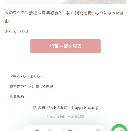
iti（イティ）
Dr.PRO.（ドクタープロ）
犬のワクチン接種は毎年必要？｜私が疑問を持つようになった理
由
NATURE DELI（ナチュールデリ）
ピリカメディカルサロン
2025/12/22
パーフェクション
記事一覧を見る
わんわん
からだ想い(リリーズキッチン)
プライバシーポリシー
特定商取引法に基づく表記
Bailey+Co（ベイリーコー）
SILKFULL(シルクフル)
会員規約
© 犬猫・ペットのお店｜HappyMaking
Solgra（ソルグラ）：アルクロース(alglos)
Powered by
ペットの恵み365