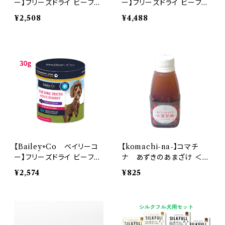
ー】フリーズドライ ビーフ
ー】フリーズドライ ビーフ
ボーン ブロス オリジナル
ボーン ブロス ブルーベリ
¥2,508
¥4,488
30g
ー 65g 【取寄】
【Bailey+Co ベイリーコ
【komachi-na-】コマチ
ー】フリーズドライ ビーフ
ナ あずきのあまざけ ＜て
ボーン ブロス ブルーベリ
んこ小豆甘酒＞ 病中・病
¥2,574
¥825
ー 30g
後・食欲不振・高齢犬