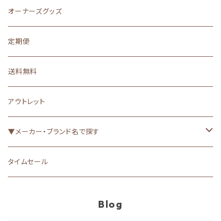
ふりかけ
ジャーキー・肉
無添加・オーガニック
防寒
シャンプー
オーナーズグッズ
その他（トッピング）
ボーロ
バイオロジックフード
マナーウェア
歯磨き・耳掃除
定期便
手作りごはん
クッキー・ビスケット（焼き菓子）
ヘルスケア（お悩み別）▼
肉球・爪
送料無料
果物・野菜
漢方
消臭・消臭袋・お散歩グッズ
アウトレット
ガム
グレインフリー・アレルゲンカット
虫よけ
▼メーカー・ブランド名で探す
骨・軟骨・筋etc
食が細い
被毛・皮膚（UV・保湿etc）
ACANA（アカナ）
タイムセール
魚
心臓・肝臓
トイレ・おむつ
ORIJEN（オリジン）
Blog
その他おやつ
腎臓（低リン・低たんぱく質）