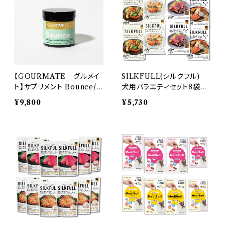
【GOURMATE グルメイ
SILKFULL(シルクフル)
ト】サプリメント Bounce/バ
犬用バラエティセット8袋
ウンス 関節･脳機能サポー
腎臓ケア 腎臓病 デトッ
¥9,800
¥5,730
ト 犬猫用
クス⭐メール便送料無料⭐