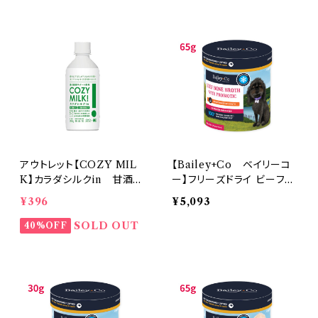
アウトレット【COZY MIL
【Bailey+Co ベイリーコ
K】カラダシルクin 甘酒
ー】フリーズドライ ビーフ
あまざけ 腎臓ケア 腎臓
ボーン ブロス プロバイオテ
¥396
¥5,093
病 デトックス
ィクス 65g【取寄】
SOLD OUT
40%OFF