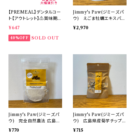
【PREMEAL】デンタルコー
Jimmy's Paw(ジミーズパ
ト【アウトレット】⚠️賞味期
ウ) えごま牡蠣エキスパウ
限 2025/12/24⚠️
ダー plus乳酸菌生産物質
¥647
¥2,970
SOLD OUT
40%OFF
Jimmy's Paw(ジミーズパ
Jimmy's Paw(ジミーズパ
ウ) 完全自然農法 広島県
ウ) 広島県産菊芋チップス
産菊芋100%ふりかけ
(取寄)
¥770
¥715