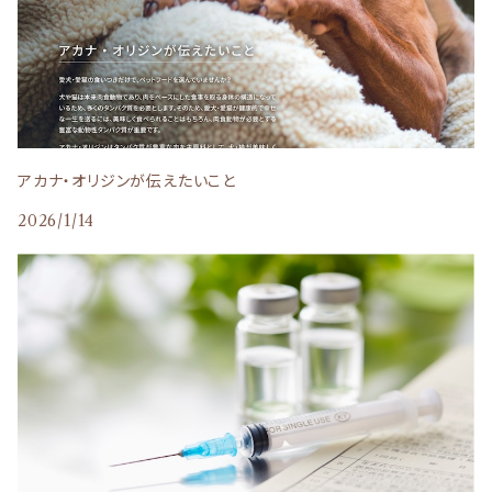
自然流
Humming Dog（ハミングドッグ）
日本のみのり
ママクック
アカナ・オリジンが伝えたいこと
2026/1/14
D.B.F（デビフペット）
ホリスティックレセピー
BITE ME
スリーイレブン