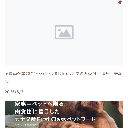
WhiteFox（ホワイトフォックス）
下部尿路
WOOF（ワフ）・MEOW（ミャウ）
関節＆骨
RED HEART（レッドハート）
目、涙
Kia Ora(キアオラ)
NATURAL BALANCE（ナチュラルバランス）
皮膚、毛
Moora Moora(ムーラムーラ)
Smiley（スマイリー）
⚠️夏季休業：8/11～8/16⚠️ 期間中は注文のみ受付（手配・発送な
お腹、消化器
し）
Haere Mai(ハレマエ)
北の極
2026/8/2
シニア
バリアサプリ
komachi-（コマチナ）：アクシエ
免疫ケア
NY BON BONE(ニューヨークボンボーン)
Bon・rupa（ボンルパ）
その他