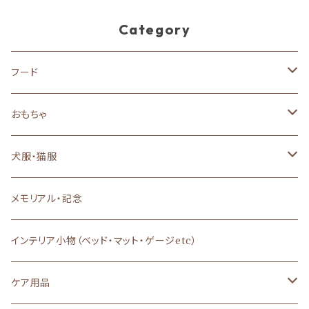
Category
フード
ドッグフード
おもちゃ
ドライフード
キャットフード
犬のおもちゃ
犬服・猫服
ウェットフード
ドライフード
おやつ
猫のおもちゃ
背中開き
メモリアル・記念
フレッシュフード
ウェットフード
あまざけ
特別な日のご馳走
Dカン付き・ハーネス一体型
インテリア小物（ベッド・マット・ゲージetc）
魚系フード
その他（トッピング）
ヤギミルク
栄養補助・サプリメント
Ｔシャツ、キャミソール
ケア用品