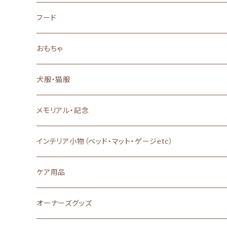
フード
ドッグフード
おもちゃ
ドライフード
キャットフード
犬のおもちゃ
犬服・猫服
ウェットフード
ドライフード
おやつ
猫のおもちゃ
背中開き
メモリアル・記念
フレッシュフード
ウェットフード
あまざけ
特別な日のご馳走
Dカン付き・ハーネス一体型
インテリア小物（ベッド・マット・ゲージetc）
魚系フード
その他（トッピング）
ヤギミルク
栄養補助・サプリメント
Ｔシャツ、キャミソール
ケア用品
ふりかけ
ジャーキー・肉
無添加・オーガニック
防寒
シャンプー
オーナーズグッズ
その他（トッピング）
ボーロ