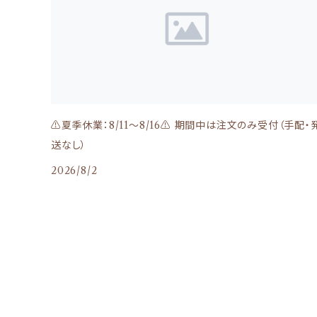
関節＆骨
RED HEART（レッドハート）
目、涙
Kia Ora(キアオラ)
NATURAL BALANCE（ナチュラルバランス）
皮膚、毛
Moora Moora(ムーラムーラ)
Smiley（スマイリー）
⚠️夏季休業：8/11～8/16⚠️ 期間中は注文のみ受付（手配・
お腹、消化器
送なし）
Haere Mai(ハレマエ)
北の極
2026/8/2
シニア
バリアサプリ
komachi-（コマチナ）：アクシエ
免疫ケア
NY BON BONE(ニューヨークボンボーン)
Bon・rupa（ボンルパ）
その他
自然流
Humming Dog（ハミングドッグ）