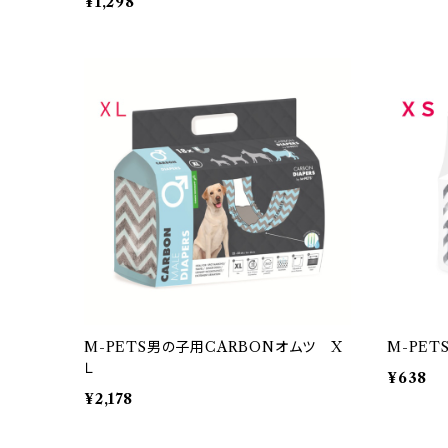
¥1,298
M-PETS男の子用CARBONオムツ X
M-PE
Ｌ
¥638
¥2,178