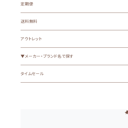
バイオロジックフード
マナーウェア
歯磨き・耳掃除
定期便
手作りごはん
クッキー・ビスケット（焼き菓子）
ヘルスケア（お悩み別）▼
肉球・爪
送料無料
果物・野菜
漢方
消臭・消臭袋・お散歩グッズ
アウトレット
ガム
グレインフリー・アレルゲンカット
虫よけ
▼メーカー・ブランド名で探す
骨・軟骨・筋etc
食が細い
被毛・皮膚（UV・保湿etc）
ACANA（アカナ）
タイムセール
魚
心臓・肝臓
トイレ・おむつ
ORIJEN（オリジン）
その他おやつ
腎臓（低リン・低たんぱく質）
WhiteFox（ホワイトフォックス）
下部尿路
WOOF（ワフ）・MEOW（ミャウ）