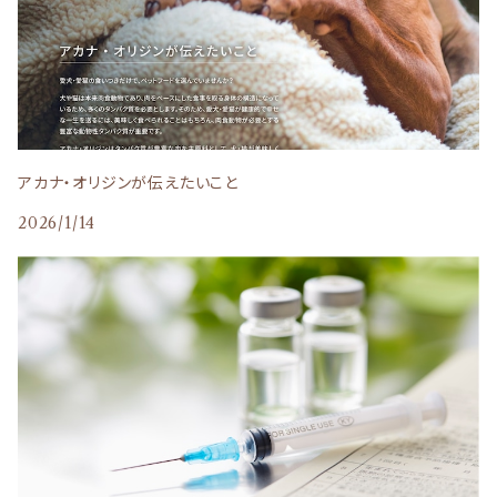
自然流
Humming Dog（ハミングドッグ）
日本のみのり
ママクック
アカナ・オリジンが伝えたいこと
2026/1/14
D.B.F（デビフペット）
ホリスティックレセピー
BITE ME
スリーイレブン