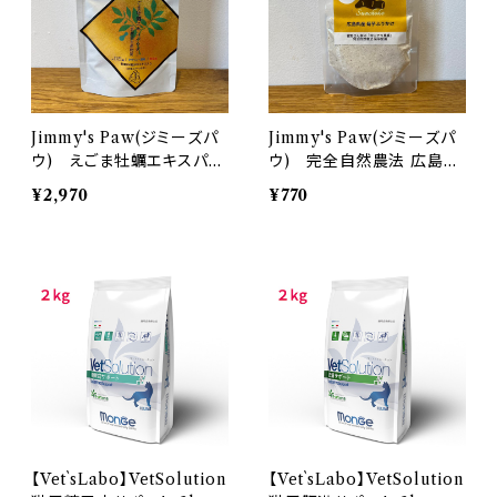
Jimmy's Paw(ジミーズパ
Jimmy's Paw(ジミーズパ
ウ) えごま牡蠣エキスパウ
ウ) 完全自然農法 広島県
ダー plus乳酸菌生産物質
産菊芋100%ふりかけ
¥2,970
¥770
【Vet`sLabo】VetSolution
【Vet`sLabo】VetSolution