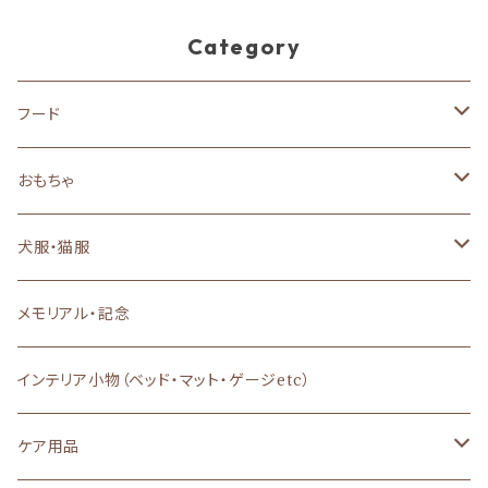
Category
フード
ドッグフード
おもちゃ
ドライフード
キャットフード
犬のおもちゃ
犬服・猫服
ウェットフード
ドライフード
おやつ
猫のおもちゃ
背中開き
メモリアル・記念
フレッシュフード
ウェットフード
あまざけ
特別な日のご馳走
Dカン付き・ハーネス一体型
インテリア小物（ベッド・マット・ゲージetc）
魚系フード
その他（トッピング）
ヤギミルク
栄養補助・サプリメント
Ｔシャツ、キャミソール
ケア用品