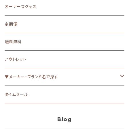
ふりかけ
ジャーキー・肉
無添加・オーガニック
防寒
シャンプー
オーナーズグッズ
その他（トッピング）
ボーロ
バイオロジックフード
マナーウェア
歯磨き・耳掃除
定期便
手作りごはん
クッキー・ビスケット（焼き菓子）
ヘルスケア（お悩み別）▼
肉球・爪
送料無料
果物・野菜
漢方
消臭・消臭袋・お散歩グッズ
アウトレット
ガム
グレインフリー・アレルゲンカット
虫よけ
▼メーカー・ブランド名で探す
骨・軟骨・筋etc
食が細い
被毛・皮膚（UV・保湿etc）
ACANA（アカナ）
タイムセール
魚
心臓・肝臓
トイレ・おむつ
ORIJEN（オリジン）
Blog
その他おやつ
腎臓（低リン・低たんぱく質）