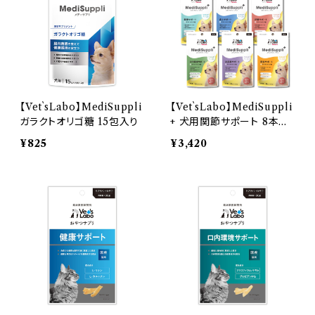
【Vet`sLabo】MediSuppli
【Vet`sLabo】MediSuppli
ガラクトオリゴ糖 15包入り
+ 犬用関節サポート 8本入
り×６個セット⭐メール便送
¥825
¥3,420
料無料⭐