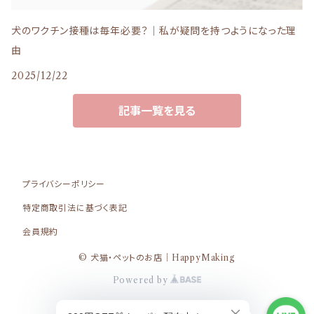
iti（イティ）
Dr.PRO.（ドクタープロ）
犬のワクチン接種は毎年必要？｜私が疑問を持つようになった理
由
NATURE DELI（ナチュールデリ）
ピリカメディカルサロン
2025/12/22
パーフェクション
記事一覧を見る
わんわん
からだ想い(リリーズキッチン)
プライバシーポリシー
特定商取引法に基づく表記
Bailey+Co（ベイリーコー）
SILKFULL(シルクフル)
会員規約
© 犬猫・ペットのお店｜HappyMaking
Solgra（ソルグラ）：アルクロース(alglos)
Powered by
ペットの恵み365