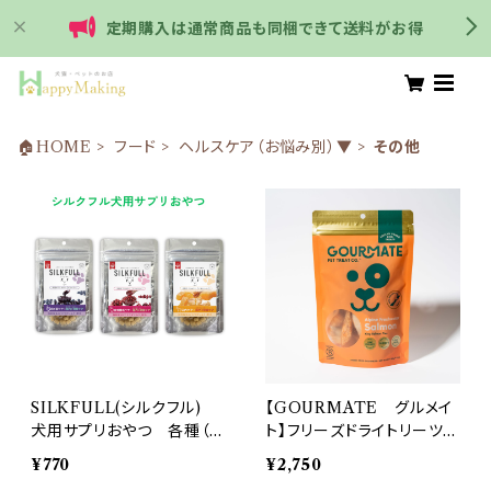
定期購入は通常商品も同梱できて送料がお得
🏠HOME
フード
ヘルスケア（お悩み別）▼
その他
SILKFULL(シルクフル)
【GOURMATE グルメイ
犬用サプリおやつ 各種（単
ト】フリーズドライトリーツ
品売り） 腎臓ケア 腎臓
アルパインサーモン 犬猫
¥770
¥2,750
病 デトックス
用