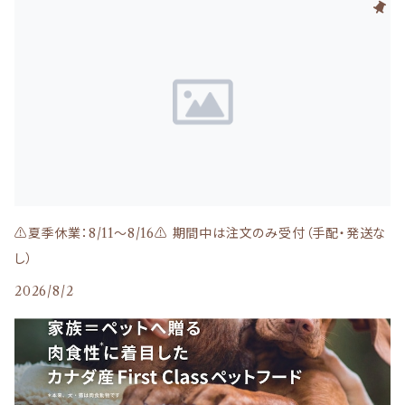
WhiteFox（ホワイトフォックス）
下部尿路
WOOF（ワフ）・MEOW（ミャウ）
関節＆骨
RED HEART（レッドハート）
目、涙
Kia Ora(キアオラ)
NATURAL BALANCE（ナチュラルバランス）
皮膚、毛
Moora Moora(ムーラムーラ)
Smiley（スマイリー）
⚠️夏季休業：8/11～8/16⚠️ 期間中は注文のみ受付（手配・発送な
お腹、消化器
し）
Haere Mai(ハレマエ)
北の極
2026/8/2
シニア
バリアサプリ
komachi-（コマチナ）：アクシエ
免疫ケア
NY BON BONE(ニューヨークボンボーン)
Bon・rupa（ボンルパ）
その他