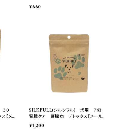
ス
¥660
 ３０
SILKFULL(シルクフル) 犬用 ７包
クス【メー
腎臓ケア 腎臓病 デトックス【メール便
送料無料】
¥1,200