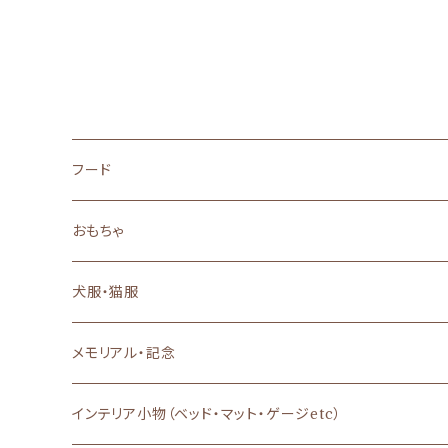
フード
ドッグフード
おもちゃ
ドライフード
キャットフード
犬のおもちゃ
犬服・猫服
ウェットフード
ドライフード
おやつ
猫のおもちゃ
背中開き
メモリアル・記念
フレッシュフード
ウェットフード
あまざけ
特別な日のご馳走
Dカン付き・ハーネス一体型
インテリア小物（ベッド・マット・ゲージetc）