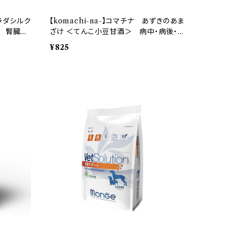
カラダシルク
【komachi-na-】コマチナ あずきのあま
 腎臓
ざけ ＜てんこ小豆甘酒＞ 病中・病後・食
欲不振・高齢犬
¥825