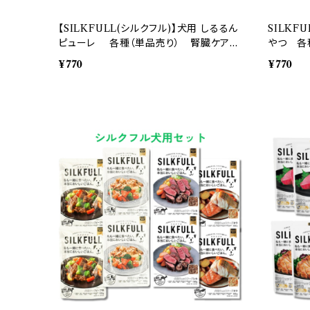
【SILKFULL(シルクフル)】犬用 しるるん
SILKF
ピューレ 各種（単品売り） 腎臓ケア
やつ 各
腎臓病 デトックス
病 デト
¥770
¥770