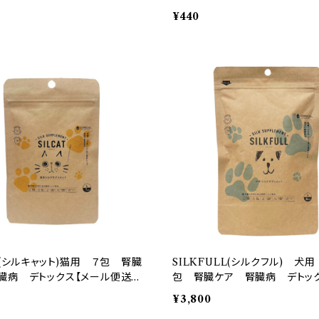
¥440
T(シルキャット)猫用 ７包 腎臓
SILKFULL(シルクフル) 犬用
臓病 デトックス【メール便送料
包 腎臓ケア 腎臓病 デトッ
ル便送料無料】
¥3,800