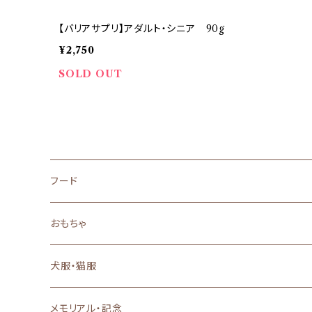
【バリアサプリ】アダルト・シニア 90g
¥2,750
SOLD OUT
フード
ドッグフード
おもちゃ
ドライフード
キャットフード
犬のおもちゃ
犬服・猫服
ウェットフード
ドライフード
おやつ
猫のおもちゃ
背中開き
メモリアル・記念