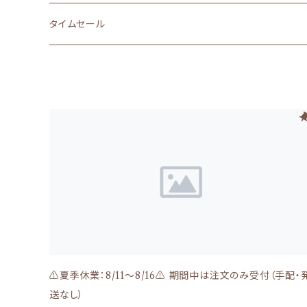
骨・軟骨・筋etc
食が細い
被毛・皮膚（UV・保湿etc）
ACANA（アカナ）
タイムセール
魚
心臓・肝臓
トイレ・おむつ
ORIJEN（オリジン）
その他おやつ
腎臓（低リン・低たんぱく質）
WhiteFox（ホワイトフォックス）
下部尿路
WOOF（ワフ）・MEOW（ミャウ）
関節＆骨
RED HEART（レッドハート）
目、涙
Kia Ora(キアオラ)
NATURAL BALANCE（ナチュラルバランス）
皮膚、毛
Moora Moora(ムーラムーラ)
Smiley（スマイリー）
⚠️夏季休業：8/11～8/16⚠️ 期間中は注文のみ受付（手配・
お腹、消化器
送なし）