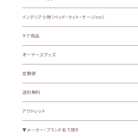
フレッシュフード
ウェットフード
あまざけ
特別な日のご馳走
Dカン付き・ハーネス一体型
インテリア小物（ベッド・マット・ゲージetc）
魚系フード
その他（トッピング）
ヤギミルク
栄養補助・サプリメント
Ｔシャツ、キャミソール
ケア用品
ふりかけ
ジャーキー・肉
無添加・オーガニック
防寒
シャンプー
オーナーズグッズ
その他（トッピング）
ボーロ
バイオロジックフード
マナーウェア
歯磨き・耳掃除
定期便
手作りごはん
クッキー・ビスケット（焼き菓子）
ヘルスケア（お悩み別）▼
肉球・爪
送料無料
果物・野菜
漢方
消臭・消臭袋・お散歩グッズ
アウトレット
ガム
グレインフリー・アレルゲンカット
虫よけ
▼メーカー・ブランド名で探す