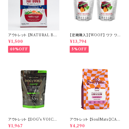
アウトレット 【NATURAL BAL
【定期購入】【WOOF】 ワフ ワイ
ANCE】オリジナルウルトラ 成
ルドベニソン 280g ×２個セッ
¥1,500
¥13,794
犬用 チキン&サーモン 低カロリ
ト 毎月お届け【送料無料】
ー 800g
40%OFF
5%OFF
アウトレット 【DOG's VOICE】
アウトレット 【SoulMate】CAT
ドッグヴォイス ダイエタリー 4
エアドライフード レッドミート
¥1,967
¥4,290
00g
500g