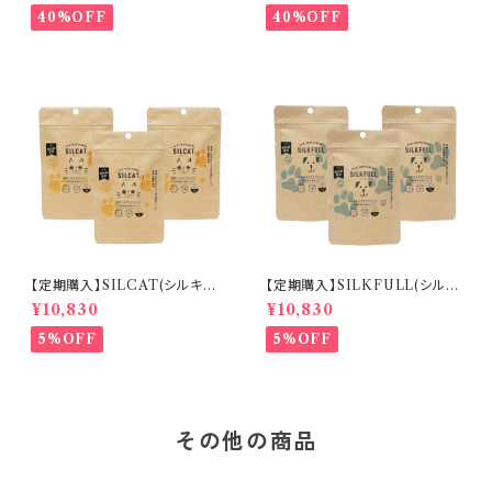
40%OFF
40%OFF
【定期購入】SILCAT(シルキャッ
【定期購入】SILKFULL(シルク
ト)猫用 ３０包×３カ月分 おま
フル) 犬用 ３０包×３カ月分
¥10,830
¥10,830
け付 送料無料 腎臓ケア 腎
おまけ付 送料無料 腎臓ケ
臓病 デトックス【送料無料】
ア 腎臓病 デトックス
5%OFF
5%OFF
その他の商品