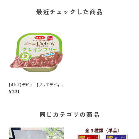
最近チェックした商品
【d.b.f】デビフ 【プリモデビィ】
グレインフリー シニア犬用 ビー
¥231
フ
同じカテゴリの商品