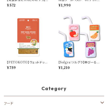
モスティック 猫用
Dカンハーネス付き 接触冷
¥572
¥1,990
感 犬服 猫服 ひんやり ⭐
メール便送料無料⭐
【PETOKOTO】ウェットドッグ
【Solgra：ソルグラ】伸びーるス
フード ビーフ ペトコト フレッ
トロートイ(取寄)
¥759
¥1,210
シュフード
Category
フード