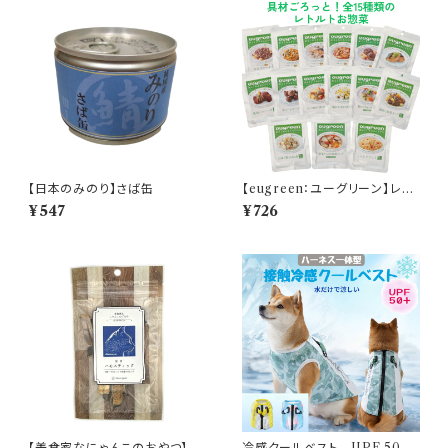
【日本のみのり】さば缶
【eugreen：ユーグリーン】レト
ルトお惣菜 全15種(取寄)
¥547
¥726
（単品売り）
【美食家なにゃんこのおやつ】ハ
冷感クールベスト UPF 50+