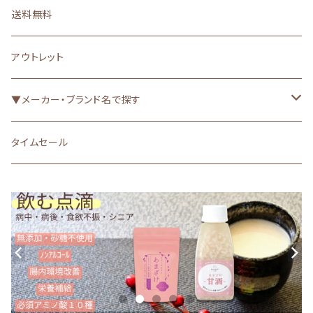
クッキー・ビスケット（焼き菓子）
ヘルスケア（お悩み別）▼
肉球・爪
送料無料
果物・野菜
漢方
消臭・消臭袋・お散歩グッズ
アウトレット
ガム
グレインフリー・アレルゲンカット
虫よけ
▼メーカー・ブランド名で探す
骨・軟骨・筋etc
食が細い
被毛・皮膚（UV・保湿etc）
ACANA（アカナ）
タイムセール
魚
心臓・肝臓
トイレ・おむつ
ORIJEN（オリジン）
その他おやつ
腎臓（低リン・低たんぱく質）
WhiteFox（ホワイトフォックス）
下部尿路
WOOF（ワフ）・MEOW（ミャウ）
関節＆骨
RED HEART（レッドハート）