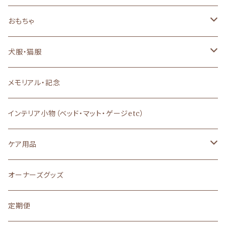
ドッグフード
おもちゃ
ドライフード
キャットフード
犬のおもちゃ
犬服・猫服
ウェットフード
ドライフード
おやつ
猫のおもちゃ
背中開き
メモリアル・記念
フレッシュフード
ウェットフード
あまざけ
特別な日のご馳走
Dカン付き・ハーネス一体型
インテリア小物（ベッド・マット・ゲージetc）
魚系フード
その他（トッピング）
ヤギミルク
栄養補助・サプリメント
Ｔシャツ、キャミソール
ケア用品
ふりかけ
ジャーキー・肉
無添加・オーガニック
防寒
シャンプー
オーナーズグッズ
その他（トッピング）
ボーロ
バイオロジックフード
マナーウェア
歯磨き・耳掃除
定期便
手作りごはん