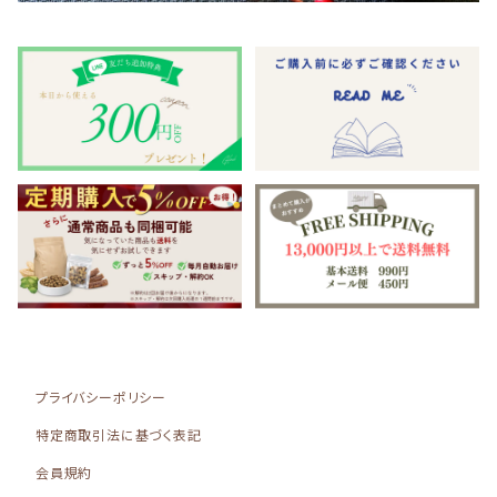
目、涙
Kia Ora(キアオラ)
NATURAL BALANCE（ナチュラルバランス）
皮膚、毛
Moora Moora(ムーラムーラ)
Smiley（スマイリー）
お腹、消化器
Haere Mai(ハレマエ)
北の極
シニア
バリアサプリ
komachi-（コマチナ）：アクシエ
免疫ケア
NY BON BONE(ニューヨークボンボーン)
Bon・rupa（ボンルパ）
その他
自然流
プライバシーポリシー
Humming Dog（ハミングドッグ）
特定商取引法に基づく表記
日本のみのり
会員規約