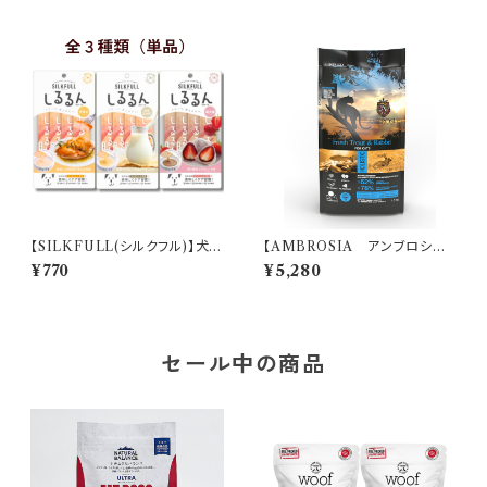
【SILKFULL(シルクフル)】犬用
【AMBROSIA アンブロシア】
しるるんピューレ 各種（単品
キャット トラウト＆ラビット(取寄)
¥770
¥5,280
売り） 腎臓ケア 腎臓病 デト
1.5kg
ックス
セール中の商品