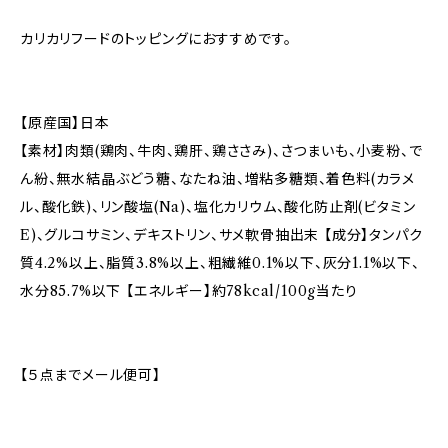
カリカリフードのトッピングにおすすめです。
【原産国】日本
【素材】肉類(鶏肉、牛肉、鶏肝、鶏ささみ)、さつまいも、小麦粉、で
ん紛、無水結晶ぶどう糖、なたね油、増粘多糖類、着色料(カラメ
ル、酸化鉄)、リン酸塩(Na)、塩化カリウム、酸化防止剤(ビタミン
E)、グルコサミン、デキストリン、サメ軟骨抽出末 【成分】タンパク
質4.2%以上、脂質3.8%以上、粗繊維0.1%以下、灰分1.1%以下、
水分85.7%以下 【エネルギー】約78kcal/100g当たり
【５点までメール便可】