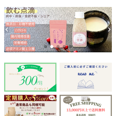
心臓・肝臓
トイレ・おむつ
ORIJEN（オリジン）
その他おやつ
腎臓（低リン・低たんぱく質）
WhiteFox（ホワイトフォックス）
下部尿路
WOOF（ワフ）・MEOW（ミャウ）
関節＆骨
RED HEART（レッドハート）
目、涙
Kia Ora(キアオラ)
NATURAL BALANCE（ナチュラルバランス）
皮膚、毛
Moora Moora(ムーラムーラ)
Smiley（スマイリー）
お腹、消化器
Haere Mai(ハレマエ)
北の極
シニア
バリアサプリ
komachi-（コマチナ）：アクシエ