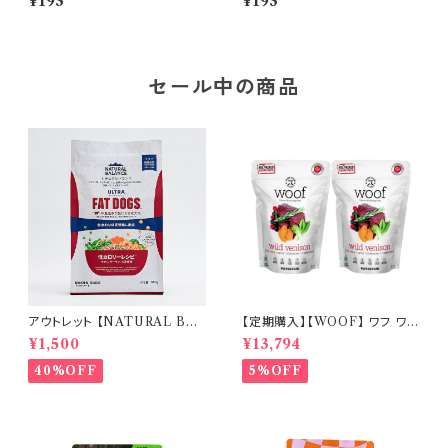
¥193
¥193
セール中の商品
アウトレット 【NATURAL BAL
【定期購入】【WOOF】 ワフ ワイ
ANCE】オリジナルウルトラ 成
ルドベニソン 280g ×２個セッ
¥1,500
¥13,794
犬用 チキン&サーモン 低カロリ
ト 毎月お届け【送料無料】
ー 800g
40%OFF
5%OFF