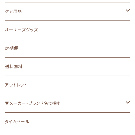
魚系フード
その他（トッピング）
ヤギミルク
栄養補助・サプリメント
Ｔシャツ、キャミソール
ケア用品
ふりかけ
ジャーキー・肉
無添加・オーガニック
防寒
シャンプー
オーナーズグッズ
その他（トッピング）
ボーロ
バイオロジックフード
マナーウェア
歯磨き・耳掃除
定期便
手作りごはん
クッキー・ビスケット（焼き菓子）
ヘルスケア（お悩み別）▼
肉球・爪
送料無料
果物・野菜
漢方
消臭・消臭袋・お散歩グッズ
アウトレット
ガム
グレインフリー・アレルゲンカット
虫よけ
▼メーカー・ブランド名で探す
骨・軟骨・筋etc
食が細い
被毛・皮膚（UV・保湿etc）
ACANA（アカナ）
タイムセール
魚