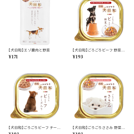
【犬日和】エゾ鹿肉と野菜
【犬日和】ごろごろビーフ 野菜入
り
¥171
¥193
【犬日和】ごろごろビーフ チーズ
【犬日和】ごろごろささみ 野菜入
入り
り