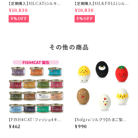
【定期購入】SILCAT(シルキャッ
【定期購入】SILKFULL(シルク
ト)猫用 ３０包×３カ月分 おま
フル) 犬用 ３０包×３カ月分
¥10,830
¥10,830
け付 送料無料 腎臓ケア 腎
おまけ付 送料無料 腎臓ケ
臓病 デトックス【送料無料】
ア 腎臓病 デトックス
5%OFF
5%OFF
その他の商品
【FISH4CAT：フィッシュ4キャ
【Solgra：ソルグラ】たまご型の
ット】猫缶シリーズ 15種（単品
ラテックストイ(取寄)
¥462
¥990
売り）