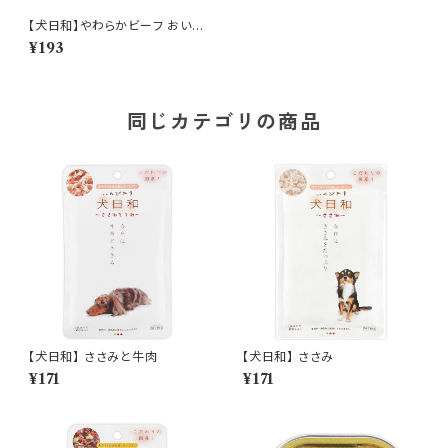
【犬日和】やわらかビーフ おいも
入り
¥193
同じカテゴリの商品
【犬日和】 ささみと牛肉
【犬日和】 ささみ
¥171
¥171