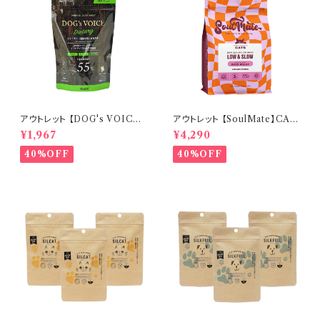
アウトレット 【DOG's VOICE】
アウトレット 【SoulMate】CAT
ドッグヴォイス ダイエタリー 4
エアドライフード レッドミート
¥1,967
¥4,290
00g
500g
40%OFF
40%OFF