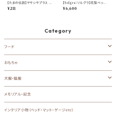
【たまの伝説】ヤサシサプラス ま
【Solgra：ソルグラ】花型ベッド
ぐろサーモン
(取寄) ひんやり接触冷感
¥211
¥6,600
Category
フード
ドッグフード
おもちゃ
ドライフード
キャットフード
犬のおもちゃ
犬服・猫服
ウェットフード
ドライフード
おやつ
猫のおもちゃ
背中開き
メモリアル・記念
フレッシュフード
ウェットフード
あまざけ
特別な日のご馳走
Dカン付き・ハーネス一体型
インテリア小物（ベッド・マット・ゲージetc）