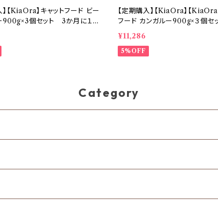
】【KiaOra】キャットフード ビー
【定期購入】【KiaOra】【KiaOr
900g×3個セット 3か月に１回
フード カンガルー900g×３個セ
送料無料】
月に１回お届け【送料無料】
¥11,286
5%OFF
Category