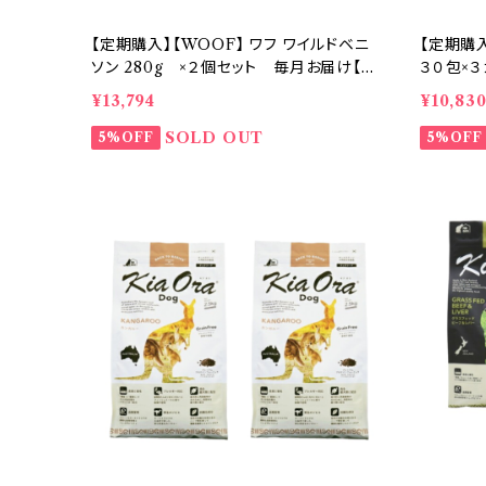
【定期購入】【WOOF】 ワフ ワイルドベニ
【定期購入
ソン 280g ×２個セット 毎月お届け【送
３０包×
料無料】
腎臓ケア
¥13,794
¥10,83
料】
SOLD OUT
5%OFF
5%OFF