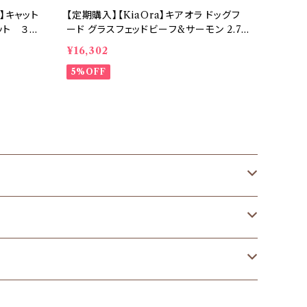
a】キャット
【定期購入】【KiaOra】キアオラ ドッグフ
ット ３か
ード グラスフェッドビーフ&サーモン 2.7k
g ×２個セット ２か月に１回お届け【送
¥16,302
料無料】
5%OFF