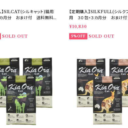
】SILCAT(シルキャット)猫用
【定期購入】SILKFULL(シルク
３カ月分 おまけ付 送料無料
用 ３０包×３カ月分 おまけ
 腎臓病 デトックス【送料無
料 腎臓ケア 腎臓病 デトッ
0
¥10,830
SOLD OUT
SOLD OUT
5%OFF