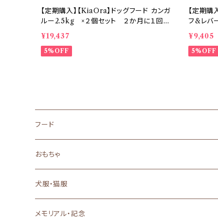
【定期購入】【KiaOra】ドッグフード カンガ
【定期購入
ルー2.5kg ×２個セット ２か月に１回お
フ&レバー
届け【送料無料】
お届け【
¥19,437
¥9,405
5%OFF
5%OFF
フード
ドッグフード
おもちゃ
ドライフード
キャットフード
犬のおもちゃ
犬服・猫服
ウェットフード
ドライフード
おやつ
猫のおもちゃ
背中開き
メモリアル・記念