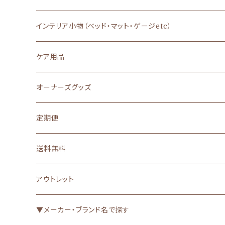
フレッシュフード
ウェットフード
あまざけ
特別な日のご馳走
Dカン付き・ハーネス一体型
インテリア小物（ベッド・マット・ゲージetc）
魚系フード
その他（トッピング）
ヤギミルク
栄養補助・サプリメント
Ｔシャツ、キャミソール
ケア用品
ふりかけ
ジャーキー・肉
無添加・オーガニック
防寒
シャンプー
オーナーズグッズ
その他（トッピング）
ボーロ
バイオロジックフード
マナーウェア
歯磨き・耳掃除
定期便
手作りごはん
クッキー・ビスケット（焼き菓子）
ヘルスケア（お悩み別）▼
肉球・爪
送料無料
果物・野菜
漢方
消臭・消臭袋・お散歩グッズ
アウトレット
ガム
グレインフリー・アレルゲンカット
虫よけ
▼メーカー・ブランド名で探す
骨・軟骨・筋etc