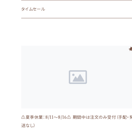
食が細い
被毛・皮膚（UV・保湿etc）
ACANA（アカナ）
タイムセール
魚
心臓・肝臓
トイレ・おむつ
ORIJEN（オリジン）
その他おやつ
腎臓（低リン・低たんぱく質）
WhiteFox（ホワイトフォックス）
下部尿路
WOOF（ワフ）・MEOW（ミャウ）
関節＆骨
RED HEART（レッドハート）
目、涙
Kia Ora(キアオラ)
NATURAL BALANCE（ナチュラルバランス）
皮膚、毛
Moora Moora(ムーラムーラ)
Smiley（スマイリー）
⚠️夏季休業：8/11～8/16⚠️ 期間中は注文のみ受付（手配・
お腹、消化器
送なし）
Haere Mai(ハレマエ)